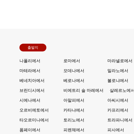
출발지
나폴리에서
로마에서
마라넬로에서
마테라에서
모데나에서
밀라노에서
베네치아에서
베로나에서
볼로냐에서
브린디시에서
비에트리 술 마레에서
살레르노에
시에나에서
아말피에서
아씨시에서
오르비에토에서
카타냐에서
카프리에서
타오르미나에서
토리노에서
트라파니에서
폼페이에서
피렌체에서
피사에서