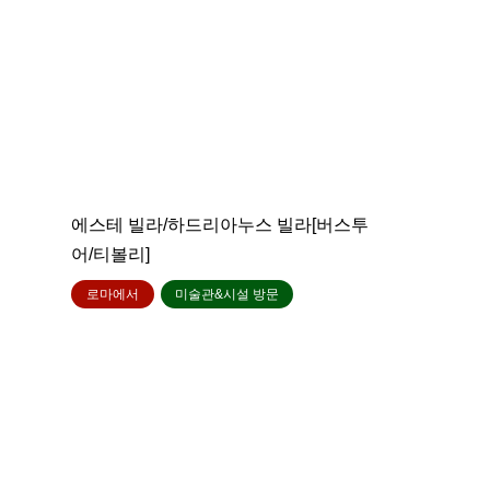
에스테 빌라/하드리아누스 빌라[버스투
어/티볼리]
로마에서
미술관&시설 방문