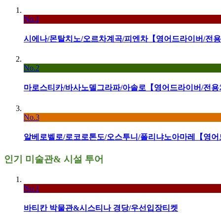
No.1
시에나/몬탈치노/오르차계곡/피엔차【영어드라이버/전용
No.2
마로스티카/바사노델그라파/아솔로【영어드라이버/전용차
No.3
알베로벨로/로코로톤도/오스투니/폴리냐노아마레【영어드
인기 미술관& 시설 투어
No.1
바티칸 박물관&시스티나 경당/우선입장티켓