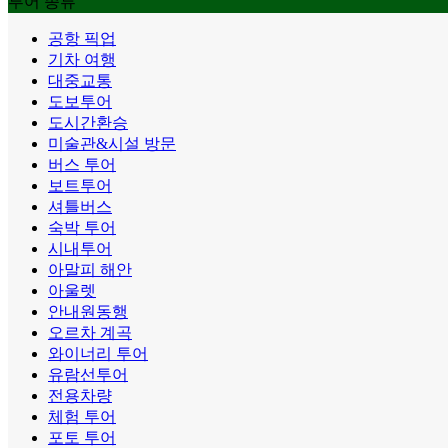
투어 종류
공항 픽업
기차 여행
대중교통
도보투어
도시간환승
미술관&시설 방문
버스 투어
보트투어
셔틀버스
숙박 투어
시내투어
아말피 해안
아울렛
안내원동행
오르차 계곡
와이너리 투어
유람선투어
전용차량
체험 투어
포토 투어