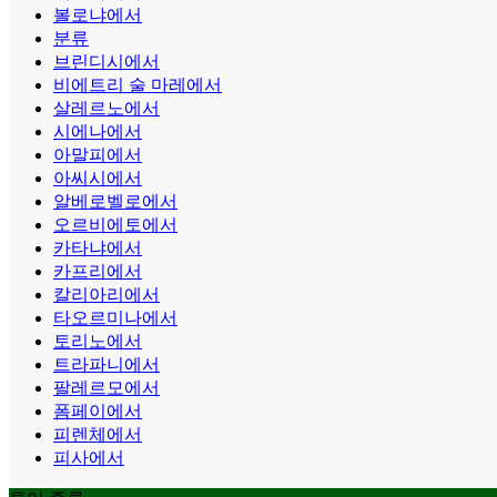
볼로냐에서
분류
브린디시에서
비에트리 술 마레에서
살레르노에서
시에나에서
아말피에서
아씨시에서
알베로벨로에서
오르비에토에서
카타냐에서
카프리에서
칼리아리에서
타오르미나에서
토리노에서
트라파니에서
팔레르모에서
폼페이에서
피렌체에서
피사에서