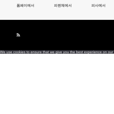
폼페이에서
피렌체에서
피사에서
We use cookies to ensure that we give you the best experience on our we