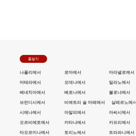
출발지
나폴리에서
로마에서
마라넬로에서
마테라에서
모데나에서
밀라노에서
베네치아에서
베로나에서
볼로냐에서
브린디시에서
비에트리 술 마레에서
살레르노에
시에나에서
아말피에서
아씨시에서
오르비에토에서
카타냐에서
카프리에서
타오르미나에서
토리노에서
트라파니에서