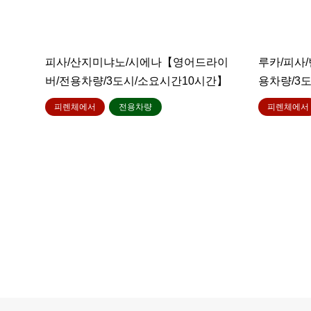
피사/산지미냐노/시에나【영어드라이
루카/피사
버/전용차량/3도시/소요시간10시간】
용차량/3
피렌체에서
전용차량
피렌체에서