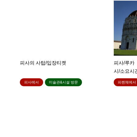
피사의 사탑/입장티켓
피사/루카
시/소요시
피사에서
미술관&시설 방문
피렌체에서