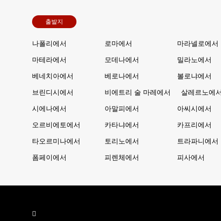
출발지
나폴리에서
로마에서
마라넬로에서
마테라에서
모데나에서
밀라노에서
베네치아에서
베로나에서
볼로냐에서
브린디시에서
비에트리 술 마레에서
살레르노에
시에나에서
아말피에서
아씨시에서
오르비에토에서
카타냐에서
카프리에서
타오르미나에서
토리노에서
트라파니에서
폼페이에서
피렌체에서
피사에서