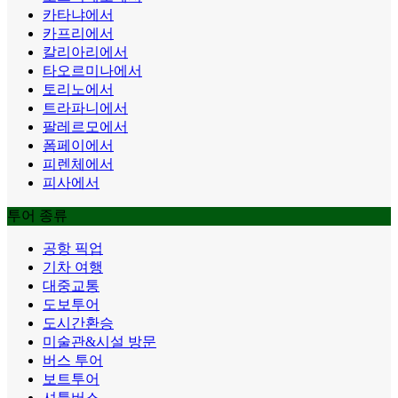
카타냐에서
카프리에서
칼리아리에서
타오르미나에서
토리노에서
트라파니에서
팔레르모에서
폼페이에서
피렌체에서
피사에서
투어 종류
공항 픽업
기차 여행
대중교통
도보투어
도시간환승
미술관&시설 방문
버스 투어
보트투어
셔틀버스