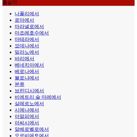
출발지
나폴리에서
로마에서
마라넬로에서
마조레호수에서
마테라에서
모데나에서
밀라노에서
바리에서
베네치아에서
베로나에서
볼로냐에서
분류
브린디시에서
비에트리 술 마레에서
살레르노에서
시에나에서
아말피에서
아씨시에서
알베로벨로에서
오르비에토에서