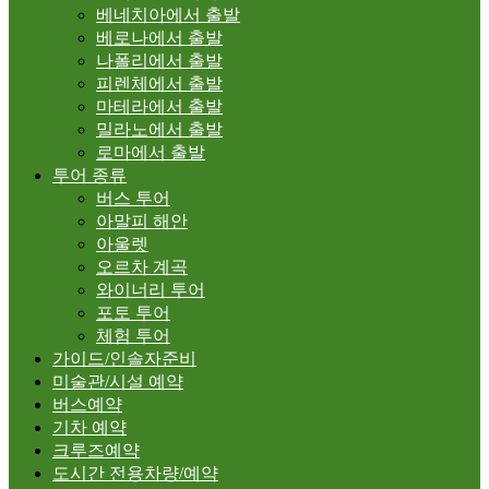
베네치아에서 출발
베로나에서 출발
나폴리에서 출발
피렌체에서 출발
마테라에서 출발
밀라노에서 출발
로마에서 출발
투어 종류
버스 투어
아말피 해안
아울렛
오르차 계곡
와이너리 투어
포토 투어
체험 투어
가이드/인솔자준비
미술관/시설 예약
버스예약
기차 예약
크루즈예약
도시간 전용차량/예약