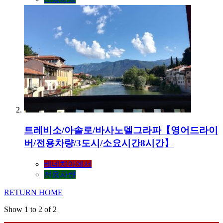
트레비소/아솔로/바사노델그라파【영어드라이
버/전용차량/3도시/소요시간8시간】
베네치아에서
전용차량
RETURN HOME
Show 1 to 2 of 2