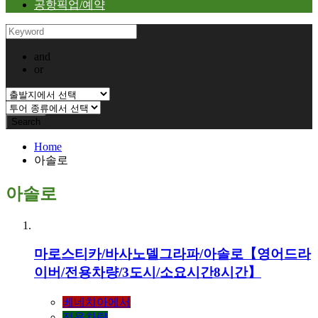
공항픽업/예약
and
or
Home
아솔로
아솔로
마로스티카/바사노델그라파/아솔로【영어드라
이버/전용차량/3도시/소요시간8시간】
베네치아에서
전용차량