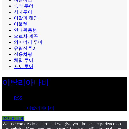
숙박 투어
시내투어
아말피 해안
아울렛
안내원동행
오르차 계곡
와이너리 투어
유람선투어
전용차량
체험 투어
포토 투어
이탈리아나비
RSS
Copyright
©
이탈리아나비
. All Rights Reserved.
PAGE TOP
We use cookies to ensure that we give you the best experience on
our website. If you continue to use this site we will assume that you