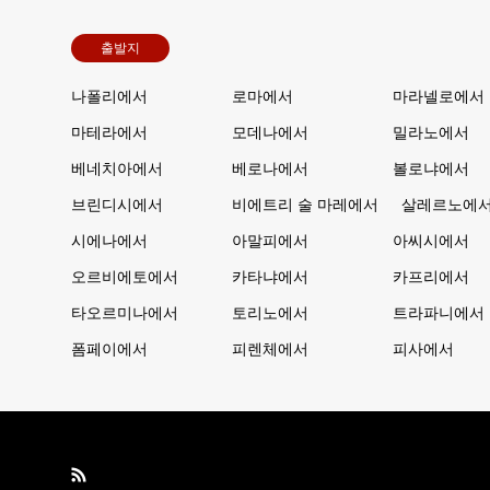
출발지
나폴리에서
로마에서
마라넬로에서
마테라에서
모데나에서
밀라노에서
베네치아에서
베로나에서
볼로냐에서
브린디시에서
비에트리 술 마레에서
살레르노에
시에나에서
아말피에서
아씨시에서
오르비에토에서
카타냐에서
카프리에서
타오르미나에서
토리노에서
트라파니에서
폼페이에서
피렌체에서
피사에서