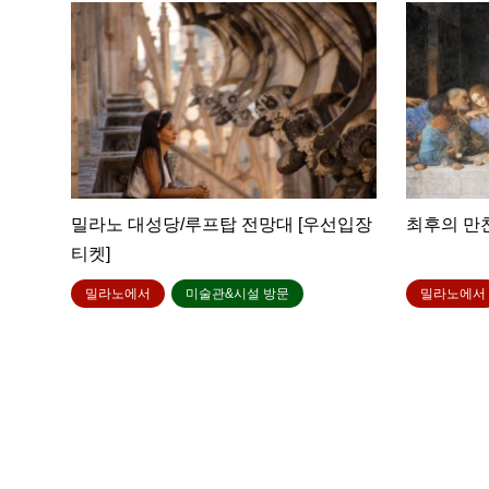
밀라노 대성당/루프탑 전망대 [우선입장
최후의 만
티켓]
밀라노에서
미술관&시설 방문
밀라노에서