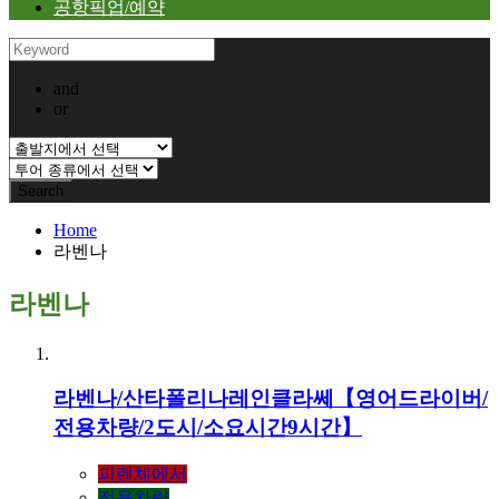
공항픽업/예약
and
or
Home
라벤나
라벤나
라벤나/산타폴리나레인클라쎄【영어드라이버/
전용차량/2도시/소요시간9시간】
피렌체에서
전용차량