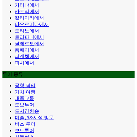
카타냐에서
카프리에서
칼리아리에서
타오르미나에서
토리노에서
트라파니에서
팔레르모에서
폼페이에서
피렌체에서
피사에서
투어 종류
공항 픽업
기차 여행
대중교통
도보투어
도시간환승
미술관&시설 방문
버스 투어
보트투어
셔틀버스