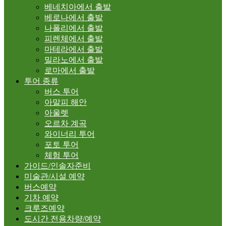
베네치아에서 출발
베로나에서 출발
나폴리에서 출발
피렌체에서 출발
마테라에서 출발
밀라노에서 출발
로마에서 출발
투어 종류
버스 투어
아말피 해안
아울렛
오르차 계곡
와이너리 투어
포토 투어
체험 투어
가이드/인솔자준비
미술관/시설 예약
버스예약
기차 예약
크루즈예약
도시간 전용차량/예약