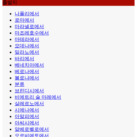
출발지
나폴리에서
로마에서
마라넬로에서
마조레호수에서
마테라에서
모데나에서
밀라노에서
바리에서
베네치아에서
베로나에서
볼로냐에서
분류
브린디시에서
비에트리 술 마레에서
살레르노에서
시에나에서
아말피에서
아씨시에서
알베로벨로에서
오르비에토에서