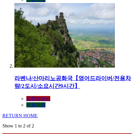
라벤나/산마리노공화국【영어드라이버/전용차
량/2도시/소요시간9시간】
피렌체에서
전용차량
RETURN HOME
Show 1 to 2 of 2