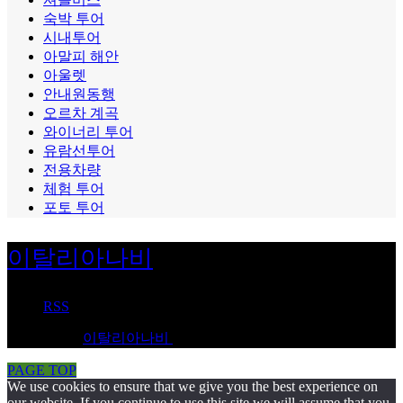
숙박 투어
시내투어
아말피 해안
아울렛
안내원동행
오르차 계곡
와이너리 투어
유람선투어
전용차량
체험 투어
포토 투어
이탈리아나비
RSS
Copyright
©
이탈리아나비
. All Rights Reserved.
PAGE TOP
We use cookies to ensure that we give you the best experience on
our website. If you continue to use this site we will assume that you