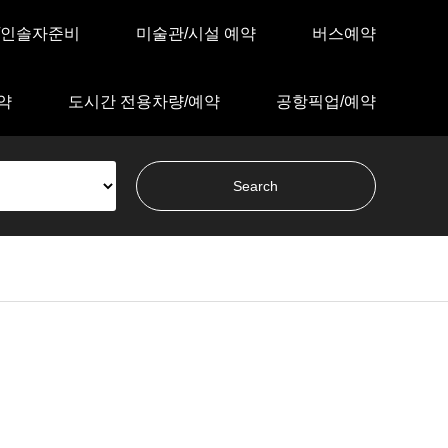
/인솔자준비
미술관/시설 예약
버스예약
약
도시간 전용차량/예약
공항픽업/예약