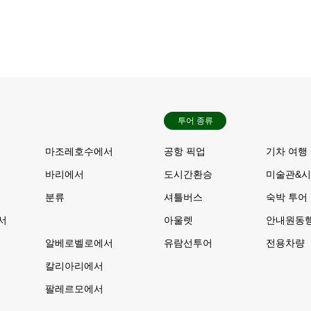
투어 종류
서
마조레호수에서
공항 픽업
기차 여행
바리에서
도시간환승
미술관&시
분류
셔틀버스
숙박 투어
서
아울렛
안내원동
알베로벨로에서
유람선투어
전용차량
칼리아리에서
서
팔레르모에서