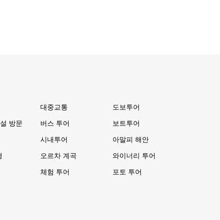
대중교통
도보투어
설 방문
버스 투어
보트투어
시내투어
아말피 해안
행
오르차 계곡
와이너리 투어
체험 투어
포토 투어