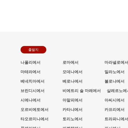
출발지
나폴리에서
로마에서
마라넬로에
마테라에서
모데나에서
밀라노에서
베네치아에서
베로나에서
볼로냐에서
브린디시에서
비에트리 술 마레에서
살레르노에
시에나에서
아말피에서
아씨시에서
오르비에토에서
카타냐에서
카프리에서
타오르미나에서
토리노에서
트라파니에