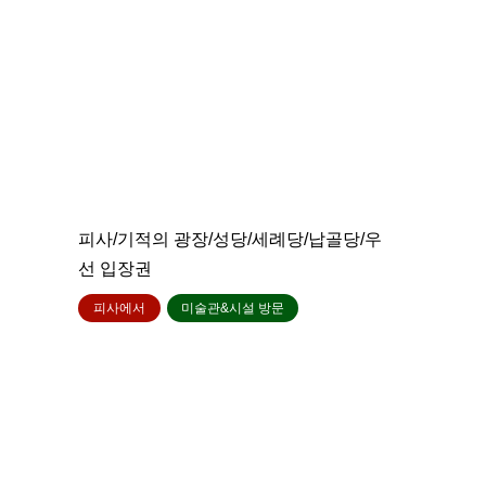
피사/기적의 광장/성당/세례당/납골당/우
선 입장권
피사에서
미술관&시설 방문