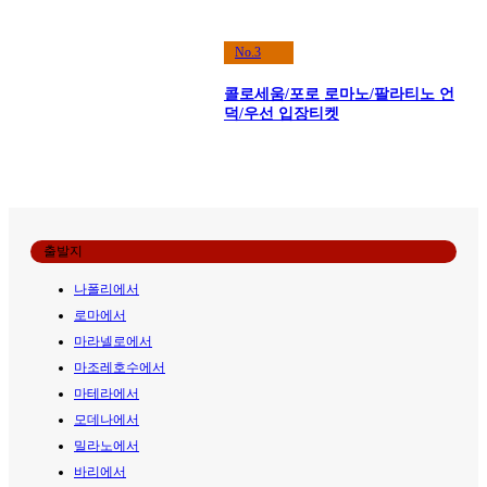
No.3
콜로세움/포로 로마노/팔라티노 언
덕/우선 입장티켓
출발지
나폴리에서
로마에서
마라넬로에서
마조레호수에서
마테라에서
모데나에서
밀라노에서
바리에서