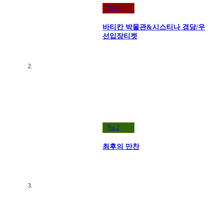
No.1
바티칸 박물관&시스티나 경당/우
선입장티켓
No.2
최후의 만찬