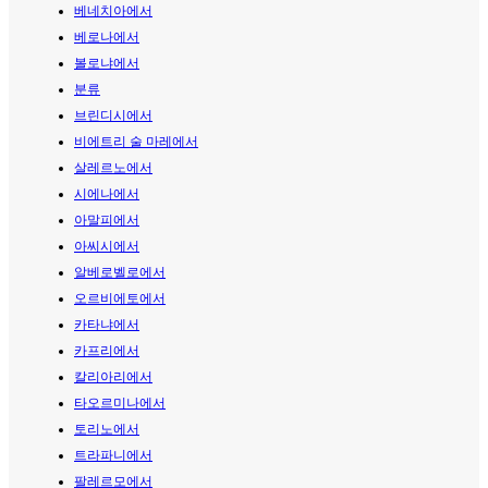
베네치아에서
베로나에서
볼로냐에서
분류
브린디시에서
비에트리 술 마레에서
살레르노에서
시에나에서
아말피에서
아씨시에서
알베로벨로에서
오르비에토에서
카타냐에서
카프리에서
칼리아리에서
타오르미나에서
토리노에서
트라파니에서
팔레르모에서