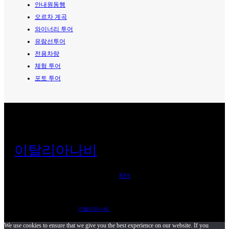
안내원동행
오르차 계곡
와이너리 투어
유람선투어
전용차량
체험 투어
포토 투어
이탈리아나비
RSS
©
이탈리아나비
. All Rights Reserved.
We use cookies to ensure that we give you the best experience on our website. If you