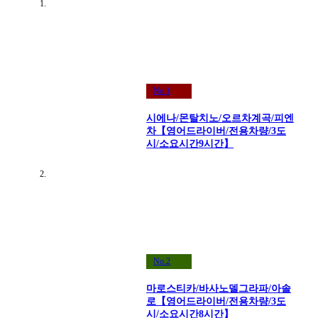
No.1
시에나/몬탈치노/오르차계곡/피엔
차【영어드라이버/전용차량/3도
시/소요시간9시간】
No.2
마로스티카/바사노델그라파/아솔
로【영어드라이버/전용차량/3도
시/소요시간8시간】