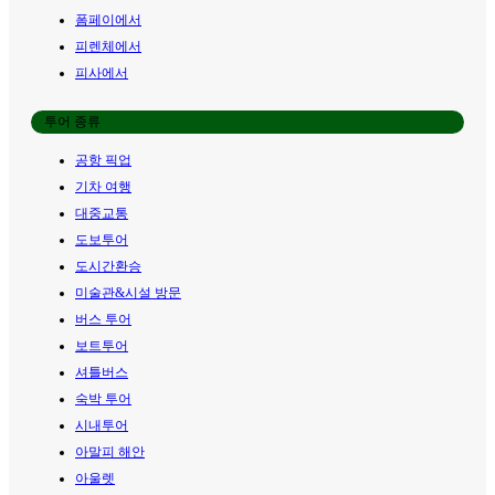
폼페이에서
피렌체에서
피사에서
투어 종류
공항 픽업
기차 여행
대중교통
도보투어
도시간환승
미술관&시설 방문
버스 투어
보트투어
셔틀버스
숙박 투어
시내투어
아말피 해안
아울렛