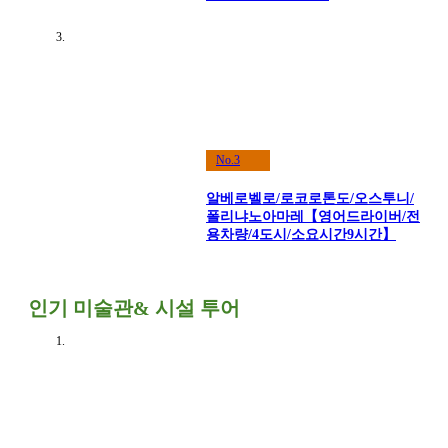
No.3
알베로벨로/로코로톤도/오스투니/
폴리냐노아마레【영어드라이버/전
용차량/4도시/소요시간9시간】
인기 미술관& 시설 투어