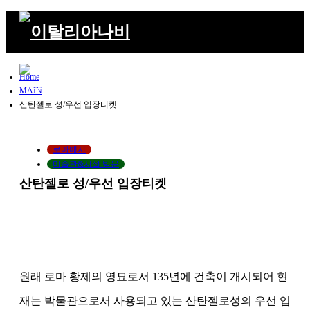
Home
MAIN
산탄젤로 성/우선 입장티켓
Search
m
로마에서
미술관&시설 방문
산탄젤로 성/우선 입장티켓
원래 로마 황제의 영묘로서 135년에 건축이 개시되어 현
재는 박물관으로서 사용되고 있는 산탄젤로성의 우선 입