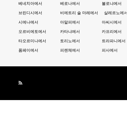
베네치아에서
베로나에서
볼로냐에서
브린디시에서
비에트리 술 마레에서
살레르노에
시에나에서
아말피에서
아씨시에서
오르비에토에서
카타냐에서
카프리에서
타오르미나에서
토리노에서
트라파니에서
폼페이에서
피렌체에서
피사에서