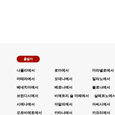
출발지
나폴리에서
로마에서
마라넬로에서
마테라에서
모데나에서
밀라노에서
베네치아에서
베로나에서
볼로냐에서
브린디시에서
비에트리 술 마레에서
살레르노에
시에나에서
아말피에서
아씨시에서
오르비에토에서
카타냐에서
카프리에서