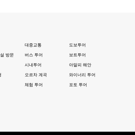
대중교통
도보투어
설 방문
버스 투어
보트투어
시내투어
아말피 해안
행
오르차 계곡
와이너리 투어
체험 투어
포토 투어