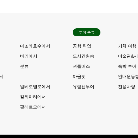
투어 종류
서
마조레호수에서
공항 픽업
기차 여행
바리에서
도시간환승
미술관&시
분류
셔틀버스
숙박 투어
서
아울렛
안내원동
알베로벨로에서
유람선투어
전용차량
칼리아리에서
서
팔레르모에서