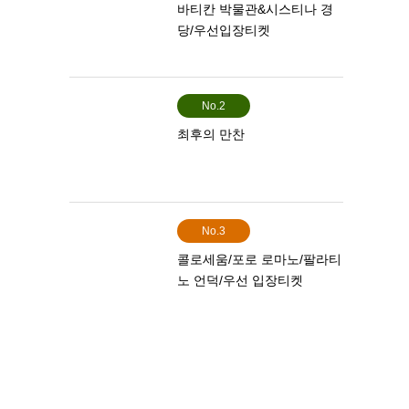
바티칸 박물관&시스티나 경
당/우선입장티켓
No.2
최후의 만찬
No.3
콜로세움/포로 로마노/팔라티
노 언덕/우선 입장티켓