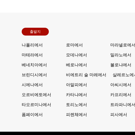
출발지
나폴리에서
로마에서
마라넬로에
마테라에서
모데나에서
밀라노에서
베네치아에서
베로나에서
볼로냐에서
브린디시에서
비에트리 술 마레에서
살레르노에
시에나에서
아말피에서
아씨시에서
오르비에토에서
카타냐에서
카프리에서
타오르미나에서
토리노에서
트라파니에
폼페이에서
피렌체에서
피사에서