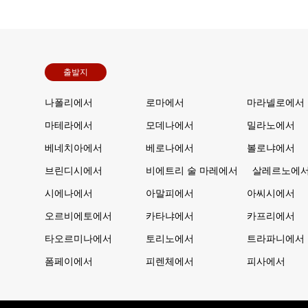
출발지
나폴리에서
로마에서
마라넬로에서
마테라에서
모데나에서
밀라노에서
베네치아에서
베로나에서
볼로냐에서
브린디시에서
비에트리 술 마레에서
살레르노에
시에나에서
아말피에서
아씨시에서
오르비에토에서
카타냐에서
카프리에서
타오르미나에서
토리노에서
트라파니에서
폼페이에서
피렌체에서
피사에서