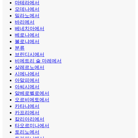
마테라에서
모데나에서
밀라노에서
바리에서
베네치아에서
베로나에서
볼로냐에서
분류
브린디시에서
비에트리 술 마레에서
살레르노에서
시에나에서
아말피에서
아씨시에서
알베로벨로에서
오르비에토에서
카타냐에서
카프리에서
칼리아리에서
타오르미나에서
토리노에서