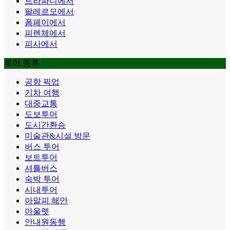
트라파니에서
팔레르모에서
폼페이에서
피렌체에서
피사에서
투어 종류
공항 픽업
기차 여행
대중교통
도보투어
도시간환승
미술관&시설 방문
버스 투어
보트투어
셔틀버스
숙박 투어
시내투어
아말피 해안
아울렛
안내원동행