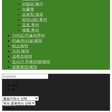
아말피 해안
아울렛
오르차 계곡
와이너리 투어
포토 투어
체험 투어
가이드/인솔자준비
미술관/시설 예약
버스예약
기차 예약
크루즈예약
도시간 전용차량/예약
공항픽업/예약
and
or