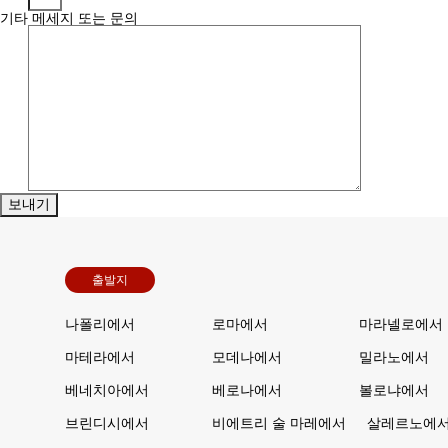
기타 메세지 또는 문의
출발지
나폴리에서
로마에서
마라넬로에서
마테라에서
모데나에서
밀라노에서
베네치아에서
베로나에서
볼로냐에서
브린디시에서
비에트리 술 마레에서
살레르노에