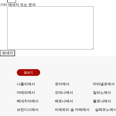
기타 메세지 또는 문의
출발지
나폴리에서
로마에서
마라넬로에서
마테라에서
모데나에서
밀라노에서
베네치아에서
베로나에서
볼로냐에서
브린디시에서
비에트리 술 마레에서
살레르노에