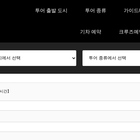
투어 출발 도시
투어 종류
가이드
기차 예약
크루즈예
6시간】