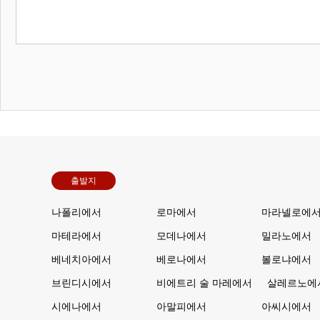
출발지
나폴리에서
로마에서
마라넬로에
마테라에서
모데나에서
밀라노에서
베네치아에서
베로나에서
볼로냐에서
브린디시에서
비에트리 술 마레에서
살레르노에
시에나에서
아말피에서
아씨시에서