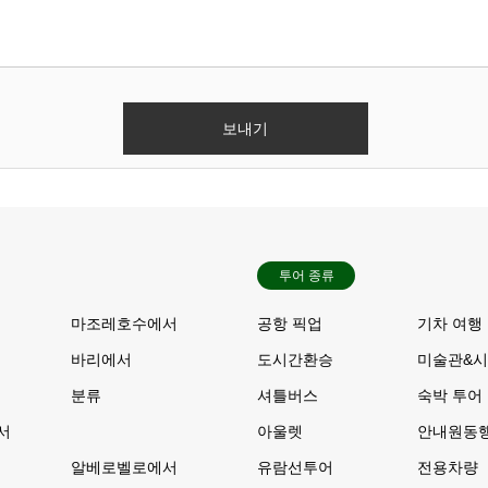
투어 종류
서
마조레호수에서
공항 픽업
기차 여행
바리에서
도시간환승
미술관&시
분류
셔틀버스
숙박 투어
서
아울렛
안내원동
알베로벨로에서
유람선투어
전용차량