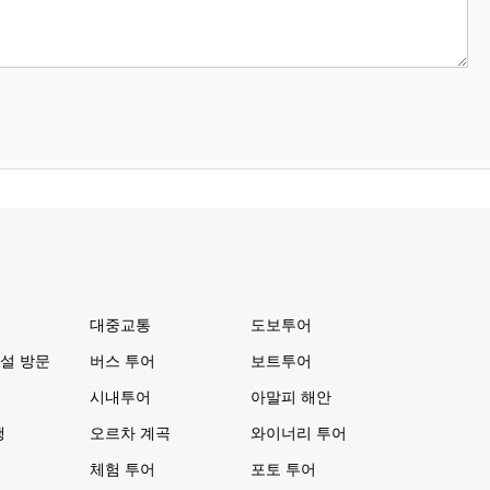
대중교통
도보투어
설 방문
버스 투어
보트투어
시내투어
아말피 해안
행
오르차 계곡
와이너리 투어
체험 투어
포토 투어