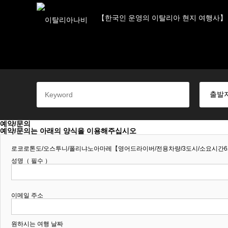
【한국인 운영의 이탈리아 현지 여행사】
예약/문의
예약/문의는 아래의 양식을 이용해주십시오
로코로톤도/오스투니/폴리냐노아마레【영어드라이버/전용차량/3도시/소요시간
성명（ 필수 ）
이메일 주소
원하시는 여행 날짜