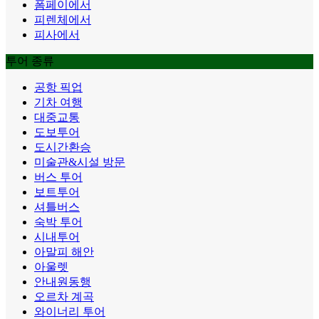
폼페이에서
피렌체에서
피사에서
투어 종류
공항 픽업
기차 여행
대중교통
도보투어
도시간환승
미술관&시설 방문
버스 투어
보트투어
셔틀버스
숙박 투어
시내투어
아말피 해안
아울렛
안내원동행
오르차 계곡
와이너리 투어