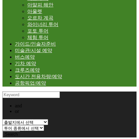
아말피 해안
아울렛
오르차 계곡
와이너리 투어
포토 투어
체험 투어
가이드/인솔자준비
미술관/시설 예약
버스예약
기차 예약
크루즈예약
도시간 전용차량/예약
공항픽업/예약
and
or