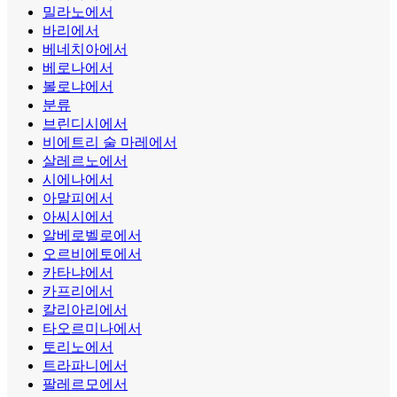
밀라노에서
바리에서
베네치아에서
베로나에서
볼로냐에서
분류
브린디시에서
비에트리 술 마레에서
살레르노에서
시에나에서
아말피에서
아씨시에서
알베로벨로에서
오르비에토에서
카타냐에서
카프리에서
칼리아리에서
타오르미나에서
토리노에서
트라파니에서
팔레르모에서