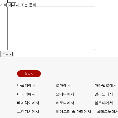
기타 메세지 또는 문의
출발지
나폴리에서
로마에서
마라넬로에서
마테라에서
모데나에서
밀라노에서
베네치아에서
베로나에서
볼로냐에서
브린디시에서
비에트리 술 마레에서
살레르노에