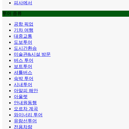
피사에서
투어 종류
공항 픽업
기차 여행
대중교통
도보투어
도시간환승
미술관&시설 방문
버스 투어
보트투어
셔틀버스
숙박 투어
시내투어
아말피 해안
아울렛
안내원동행
오르차 계곡
와이너리 투어
유람선투어
전용차량