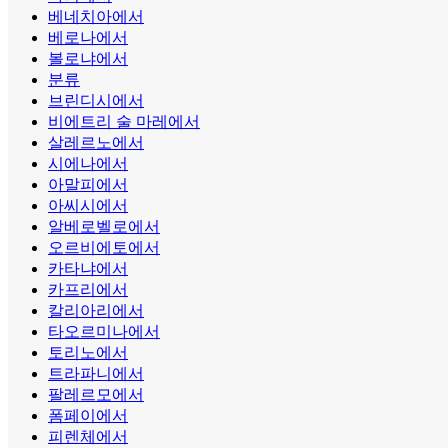
베네치아에서
베로나에서
볼로냐에서
분류
브린디시에서
비에트리 술 마레에서
살레르노에서
시에나에서
아말피에서
아씨시에서
알베로벨로에서
오르비에토에서
카타냐에서
카프리에서
칼리아리에서
타오르미나에서
토리노에서
트라파니에서
팔레르모에서
폼페이에서
피렌체에서