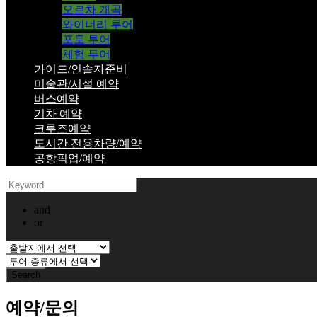
오르차 계곡
와이너리 투어
포토 투어
체험 투어
가이드/인솔자준비
미술관/시설 예약
버스예약
기차 예약
크루즈예약
도시간 전용차량/예약
공항픽업/예약
and
or
예약/문의