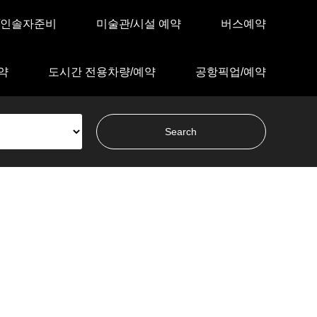
/인솔자준비
미술관/시설 예약
버스예약
약
도시간 전용차량/예약
공항픽업/예약