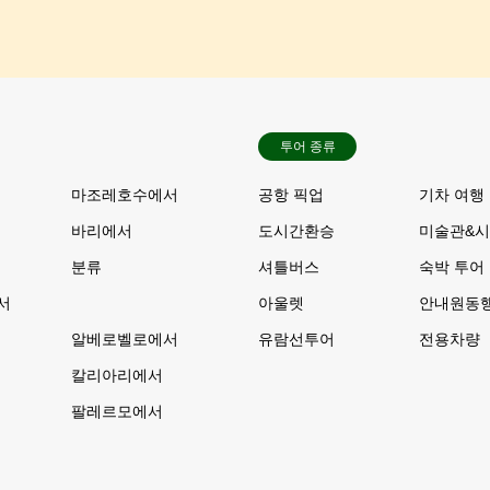
투어 종류
서
마조레호수에서
공항 픽업
기차 여행
바리에서
도시간환승
미술관&시
분류
셔틀버스
숙박 투어
서
아울렛
안내원동
알베로벨로에서
유람선투어
전용차량
칼리아리에서
서
팔레르모에서