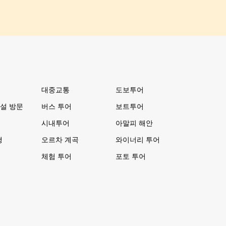
대중교통
도보투어
설 방문
버스 투어
보트투어
시내투어
아말피 해안
행
오르차 계곡
와이너리 투어
체험 투어
포토 투어