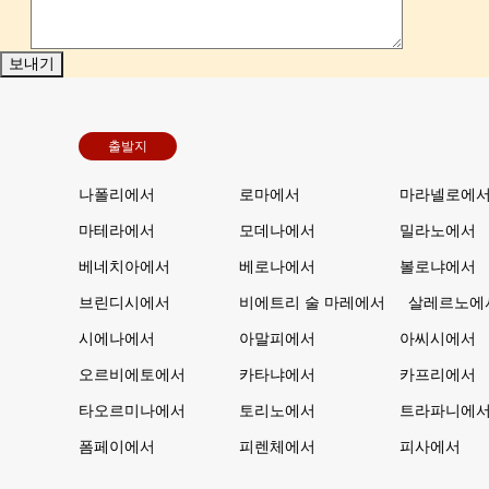
출발지
나폴리에서
로마에서
마라넬로에
마테라에서
모데나에서
밀라노에서
베네치아에서
베로나에서
볼로냐에서
브린디시에서
비에트리 술 마레에서
살레르노에
시에나에서
아말피에서
아씨시에서
오르비에토에서
카타냐에서
카프리에서
타오르미나에서
토리노에서
트라파니에
폼페이에서
피렌체에서
피사에서