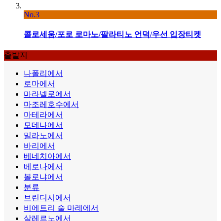
No.3
콜로세움/포로 로마노/팔라티노 언덕/우선 입장티켓
출발지
나폴리에서
로마에서
마라넬로에서
마조레호수에서
마테라에서
모데나에서
밀라노에서
바리에서
베네치아에서
베로나에서
볼로냐에서
분류
브린디시에서
비에트리 술 마레에서
살레르노에서