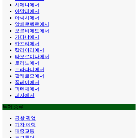
시에나에서
아말피에서
아씨시에서
알베로벨로에서
오르비에토에서
카타냐에서
카프리에서
칼리아리에서
타오르미나에서
토리노에서
트라파니에서
팔레르모에서
폼페이에서
피렌체에서
피사에서
투어 종류
공항 픽업
기차 여행
대중교통
도보투어