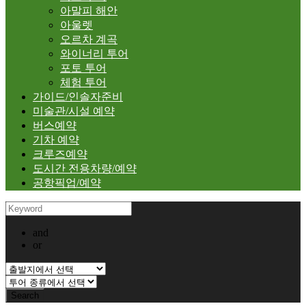
아말피 해안
아울렛
오르차 계곡
와이너리 투어
포토 투어
체험 투어
가이드/인솔자준비
미술관/시설 예약
버스예약
기차 예약
크루즈예약
도시간 전용차량/예약
공항픽업/예약
and
or