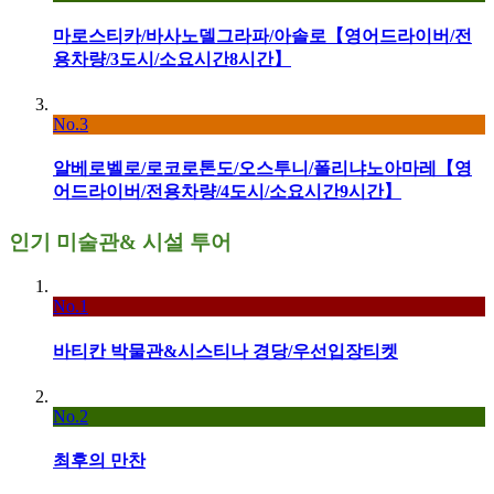
마로스티카/바사노델그라파/아솔로【영어드라이버/전
용차량/3도시/소요시간8시간】
No.3
알베로벨로/로코로톤도/오스투니/폴리냐노아마레【영
어드라이버/전용차량/4도시/소요시간9시간】
인기 미술관& 시설 투어
No.1
바티칸 박물관&시스티나 경당/우선입장티켓
No.2
최후의 만찬