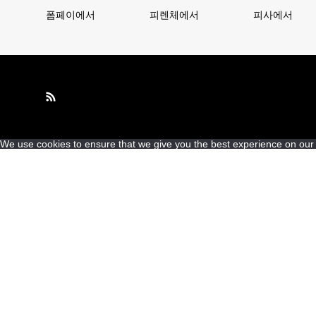
폼페이에서
피렌체에서
피사에서
We use cookies to ensure that we give you the best experience on our we