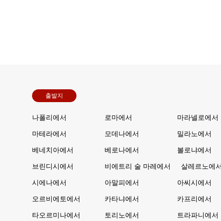
출발지
나폴리에서
로마에서
마라넬로에서
마테라에서
모데나에서
밀라노에서
베네치아에서
베로나에서
볼로냐에서
브린디시에서
비에트리 술 마레에서
살레르노에
시에나에서
아말피에서
아씨시에서
오르비에토에서
카타냐에서
카프리에서
타오르미나에서
토리노에서
트라파니에서